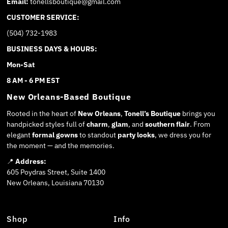
Email:
tonellsboutique@gmail.com
CUSTOMER SERVICE:
(504) 732-1983
BUSINESS DAYS & HOURS:
Mon-Sat
8 AM - 6 PM EST
New Orleans-Based Boutique
Rooted in the heart of
New Orleans
,
Tonell’s Boutique
brings you
handpicked styles full of
charm
,
glam
, and
southern flair
. From
elegant
formal gowns
to standout
party looks
, we dress you for
the moment — and the memories.
📍
Address:
605 Poydras Street, Suite 1400
New Orleans, Louisiana 70130
Shop
Info